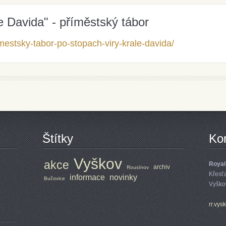
e Davida" - příměstský tábor
rimestsky-tabor-po-stopach-viry-krale-davida/
Štítky
Ko
Vyškov
akce
Royal
archiv
Rousínov
Křesť
informace
novinky
Bučovice
Vyško
rr.vys