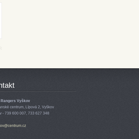
ntakt
 Rangers Vyškov
anské centrum, Lípová 2, Vyškov
v - 739 600 007, 733 627 348
ko
v@centru
m.cz