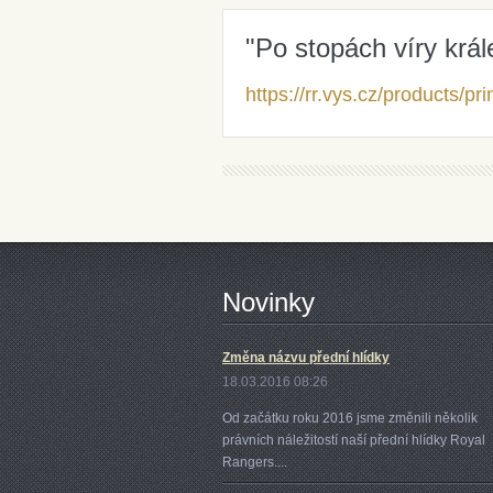
"Po stopách víry král
https://rr.vys.cz/products/p
Novinky
Změna názvu přední hlídky
18.03.2016 08:26
Od začátku roku 2016 jsme změnili několik
právních náležitostí naší přední hlídky Royal
Rangers....