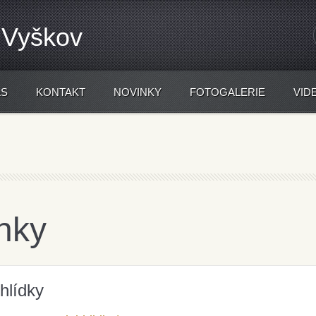
 Vyškov
ÁS
KONTAKT
NOVINKY
FOTOGALERIE
VID
ělali oni mně
inky
hlídky