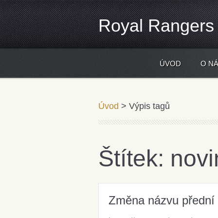
Royal Rangers
ÚVOD
O N
...dělám druhým to, co chci aby d
Úvod
>
Výpis tagů
Štítek: nov
Změna názvu přední 