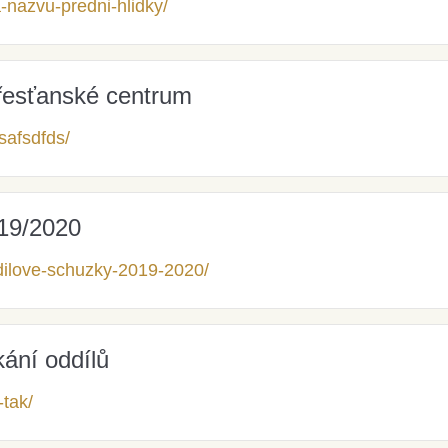
-nazvu-predni-hlidky/
Křesťanské centrum
fsafsdfds/
19/2020
oddilove-schuzky-2019-2020/
ání oddílů
-tak/