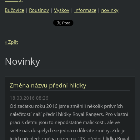
Bučovice
|
Rousínov
|
Vyškov
|
informace
|
novinky
« Zpět
Novinky
Změna názvu přední hlídky
18.03.2016 08:26
Od začátku roku 2016 jsme změnili několik právních
náležitostí naší přední hlídky Royal Rangers. Pro vlastní
práci s dětmi jsou to nepodstatné maličkosti, ale ve
světě nás dospělých se jedná o důležité změny. Zde je
jejich přehled: změna názvu na "43. přední hlídka Royal