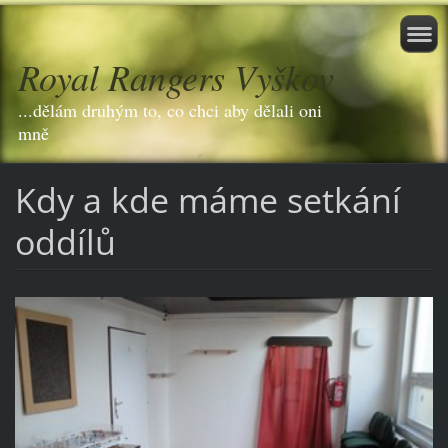
Royal Rangers Vyškov
...dělám druhým to, co chci aby dělali oni
mně
Kdy a kde máme setkání
oddílů