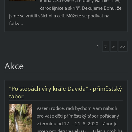
kniha C.S.Lewise „Letopisy Narnie - Lev,
čarodějnice a skříň“. Děkujeme Bohu, že
jsme se vrátili všichni a celí. Můžete se podívat na
fotky...
1
2
>
>>
Akce
"Po stopách víry krále Davida" - příměstský
tábor
Vážení rodiče, rádi bychom Vám nabídli
pro vaše děti příměstský tábor pořádaný
v termínu od 17. – 21. 8. 2020. Tábor je
určen pro děti ve věku 6 – 10 let a probíhá