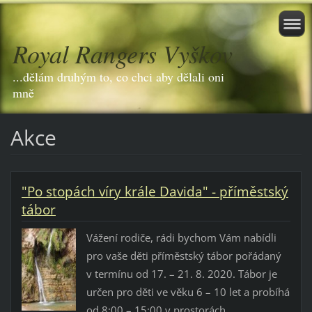
Royal Rangers Vyškov
...dělám druhým to, co chci aby dělali oni
mně
Akce
"Po stopách víry krále Davida" - příměstský
tábor
Vážení rodiče, rádi bychom Vám nabídli
pro vaše děti příměstský tábor pořádaný
v termínu od 17. – 21. 8. 2020. Tábor je
určen pro děti ve věku 6 – 10 let a probíhá
od 8:00 – 15:00 v prostorách