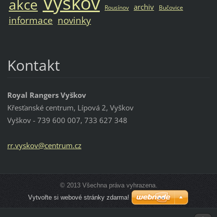
Vyškov
akce
archiv
Rousínov
Bučovice
informace
novinky
Kontakt
Royal Rangers Vyškov
Křesťanské centrum, Lípová 2, Vyškov
Vyškov - 739 600 007, 733 627 348
rr.vysko
v@centru
m.cz
© 2013 Všechna práva vyhrazena.
Vytvořte si webové stránky zdarma!