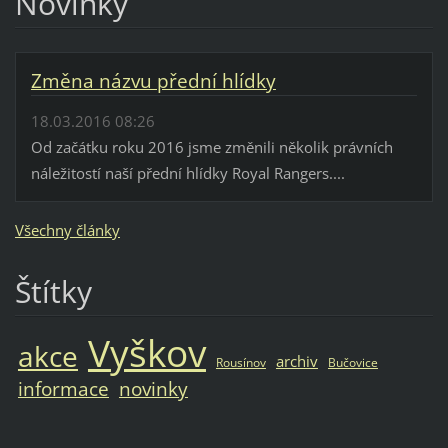
Novinky
Změna názvu přední hlídky
18.03.2016 08:26
Od začátku roku 2016 jsme změnili několik právních
náležitostí naší přední hlídky Royal Rangers....
Všechny články
Štítky
Vyškov
akce
archiv
Rousínov
Bučovice
informace
novinky