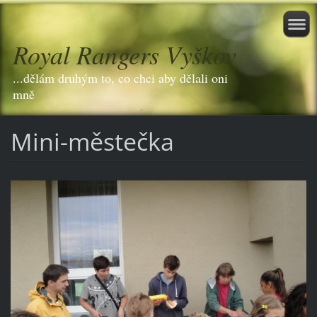
Royal Rangers Vyškov
...dělám druhým to, co chci aby dělali oni
mně
Mini-městečka