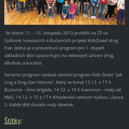
Ve dnech 11. – 15. listopadu 2013 proběhl na ZŠ ve
Vyškově, Ivanovicích a Bučovicích projekt KidsQuest drug
free. Jedná se o preventivní program pro 1. stupeň
základních škol upozorňující na nebezpečí užívání drog,
alkoholu a kouření.
Na tento program navázal vánoční program Kids Quest "Jak
Ling a Ding slaví Vánoce", který se konal 13.12. v 17 h
Bučovice – kino brigáda, 14.12. v 10 h Ivanovice – malý sál
MěÚ, 14.12. v 15 a 17 h Křesťanské centrum Vyškov, Lípová
2. Každé dítě dostalo malý dáreček.
Štítky
: