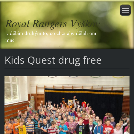
Royal Rangers Vyškov
...dělám druhým to, co chci aby dělali oni
mně
Kids Quest drug free