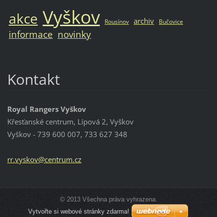
Vyškov
akce
archiv
Rousínov
Bučovice
informace
novinky
Kontakt
Royal Rangers Vyškov
Křesťanské centrum, Lípová 2, Vyškov
Vyškov - 739 600 007, 733 627 348
rr.vysko
v@centru
m.cz
© 2013 Všechna práva vyhrazena.
Vytvořte si webové stránky zdarma!